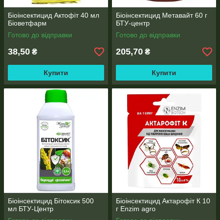
Біоінсектицид Актофіт 40 мл
Біоінсектицид Метавайт 60 г
Біоветфарм
БТУ-центр
Готово до відправки
Готово до відправки
38,50
205,70
₴
₴
Купити
Купити
Біоінсектицид Бітоксик 500
Біоінсектицид Актарофіт К 10
мл БТУ-Центр
г Enzim agro