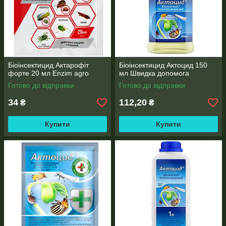
Біоінсектицид Актарофіт
Біоінсектицид Актоцид 150
форте 20 мл Enzim agro
мл Швидка допомога
Готово до відправки
Готово до відправки
34
112,20
₴
₴
Купити
Купити