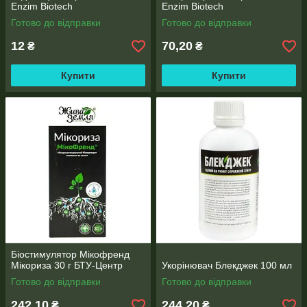
Enzim Biotech
Enzim Biotech
Готово до відправки
Готово до відправки
12
70,20
₴
₴
Купити
Купити
Біостимулятор Мікофренд
Мікориза 30 г БТУ-Центр
Укорінювач Блекджек 100 мл
Готово до відправки
Готово до відправки
242,10
244,20
₴
₴