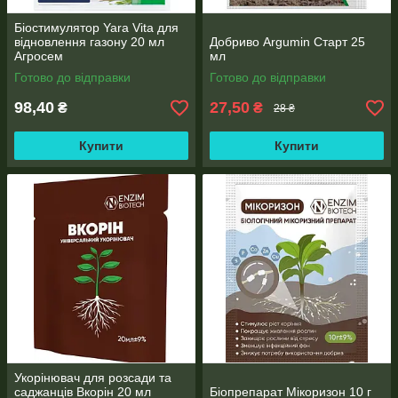
Біостимулятор Yara Vita для
відновлення газону 20 мл
Добриво Argumin Старт 25
Агросем
мл
Готово до відправки
Готово до відправки
98,40
27,50
₴
₴
28 ₴
Купити
Купити
Укорінювач для розсади та
саджанців Вкорін 20 мл
Біопрепарат Мікоризон 10 г