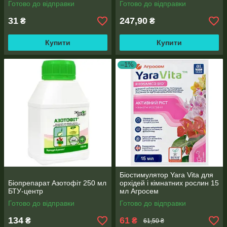
Готово до відправки
Готово до відправки
31
247,90
₴
₴
Купити
Купити
–1%
Біостимулятор Yara Vita для
Біопрепарат Азотофіт 250 мл
орхідей і кімнатних рослин 15
БТУ-центр
мл Агросем
Готово до відправки
Готово до відправки
134
61
₴
₴
61,50 ₴