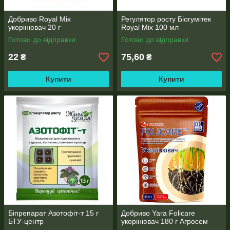
Добриво Royal Mix
Регулятор росту Біогумітек
укорінювач 20 г
Royal Mix 100 мл
Готово до відправки
Готово до відправки
22
75,60
₴
₴
Купити
Купити
Біпрепарат Азотофіт-т 15 г
Добриво Yara Folicare
БТУ-центр
укорінювач 180 г Агросем