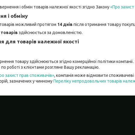
вернення і обмін товарів належної якості згідно Закону
«Про захист
ня і обміну
 товарів можливий протягом
14 днів
після отримання товару покуп
 товарів
здійснюється за домовленістю.
я для товарів належної якості
рнення товару здійснюються згідно комерційної політики компанії.
 по роботі з клієнтами розгляне Вашу рекламацію.
ро захист прав споживачів»
, компанія може відмовити споживачеві в
орій, зазначених у чинному
Переліку непродовольчих товарів належн