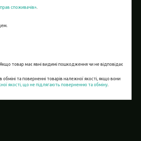
 прав споживачів»
.
цем.
 Якщо товар має явні видимі пошкодження чи не відповідає 
 обміні та поверненні товарів належної якості, якщо вони
ої якості, що не підлягають поверненню та обміну
.