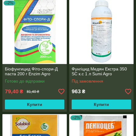
–2%
Біофунгицид Фіто-спори-Д
Фунгіцид Медян Екстра 350
паста 200 г Enzim Agro
SC к.с 1 л Sumi Agro
Готово до відправки
Під замовлення
79,40
963
₴
₴
81,40 ₴
Купити
Купити
–2%