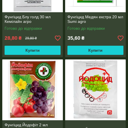
Фунгіцид Блу голд 30 мл
Фунгіцид Медян екстра 20 мл
Кемілайн агро
Sumi agro
Готово до відправки
Готово до відправки
28,80
35,60
₴
₴
29,80 ₴
Купити
Купити
Фунгіцид Йодофіт 2 мл