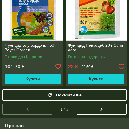
Фунгіцид Блу бордо в.г. 50 г
Фунгіцид Пенкоцеб 20 г Sumi
Bayer Garden
agro
Готово до відправки
Готово до відправки
101,70
22
₴
₴
22,50 ₴
Купити
Купити
Показати ще
1
/ 2
Про нас