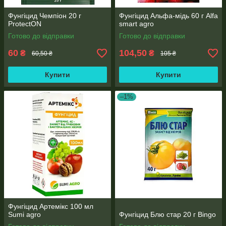
Фунгіцид Чемпіон 20 г
Фунгіцид Альфа-мідь 60 г Alfa
ProtectON
smart agro
Готово до відправки
Готово до відправки
60
104,50
₴
₴
60,50 ₴
105 ₴
Купити
Купити
–1%
Фунгіцид Артемікс 100 мл
Sumi agro
Фунгіцид Блю стар 20 г Bingo