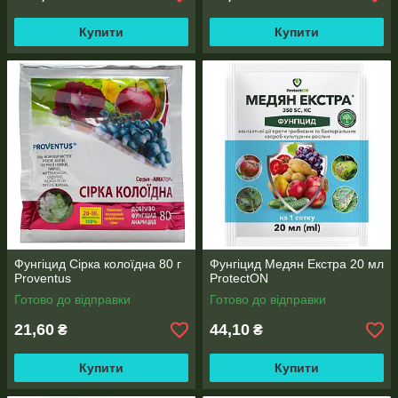
Купити
Купити
Фунгіцид Сірка колоїдна 80 г
Фунгіцид Медян Екстра 20 мл
Proventus
ProtectON
Готово до відправки
Готово до відправки
21,60
44,10
₴
₴
Купити
Купити