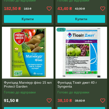
Готово до відправки
Готово до відправки
182,50
43,40
₴
₴
183 ₴
43,90 ₴
Купити
Купити
–1%
Фунгіцид Магнікур фіно 15 мл
Фунгіцид Тіовіт джет 40 г
Protect Garden
Syngenta
Готово до відправки
Готово до відправки
91,50
38,10
₴
₴
38,60 ₴