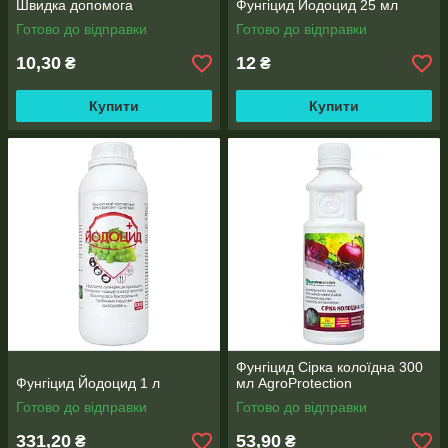
Швидка допомога
Фунгіцид Йодоцид 25 мл
Готово до відправки
Готово до відправки
10,30
12
₴
₴
Купити
Купити
Фунгіцид Сірка колоїдна 300
Фунгіцид Йодоцид 1 л
мл AgroProtection
Готово до відправки
Готово до відправки
331,20
53,90
₴
₴