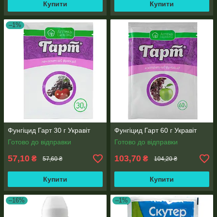
Купити
Купити
–1%
Фунгіцид Гарт 30 г Укравіт
Фунгіцид Гарт 60 г Укравіт
Готово до відправки
Готово до відправки
57,10
103,70
₴
₴
57,60 ₴
104,20 ₴
Купити
Купити
–16%
–1%