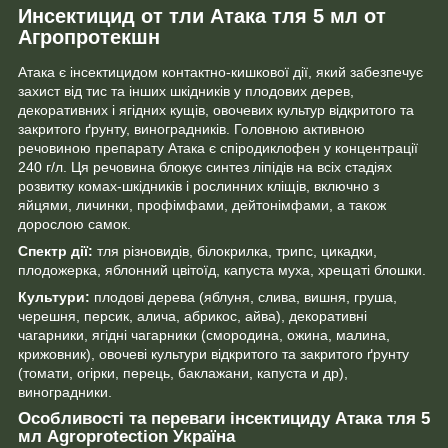
Инсектицид от тли Атака тля 5 мл от
Агропротекшн
Атака є інсектицидом контактно-кишкової дії, який забезпечує
захист від тис та інших шкідників у плодових дерев,
декоративних і ягідних кущів, овочевих культур відкритого та
закритого ґрунту, виноградників. Головною активною
речовиною препарату Атака є спіродиклофен у концентрації
240 г/л. Ця речовина блокує синтез ліпідів на всіх стадіях
розвитку комах-шкідників і рослинних кліщів, включно з
яйцями, личинки, профімфами, дейтонімфами, а також
дорослою самок.
Спектр дії:
тля різновидів, білокрилка, трипс, цикадки,
плодожерка, яблонний цвітоїд, капуста муха, хрещаті блошки.
Культури:
плодові дерева (яблуня, слива, вишня, груша,
черешня, персик, алича, абрикос, айва), декоративні
чагарники, ягідні чагарники (смородина, ожина, малина,
крижовник), овочеві культури відкритого та закритого ґрунту
(томати, огірки, перець, баклажани, капуста и др),
виноградники.
Особливості та переваги інсектициду Атака тля 5
мл Agroprotection Україна