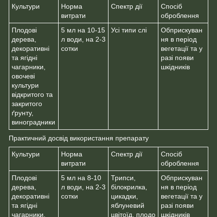
Культури
Норма
Спектр дії
Спосіб
витрати
оброблення
Плодові
5 мл на 10-15
Усі типи слі
Обприскуван
дерева,
л води, на 2-3
ня в період
декоративні
сотки
вегетації та у
та ягідні
разі появи
чагарники,
шкідників
овочеві
культури
відкритого та
закритого
ґрунту,
виноградники
Практичний досвід використання препарату
Культури
Норма
Спектр дії
Спосіб
витрати
оброблення
Плодові
5 мл на 8-10
Трипси,
Обприскуван
дерева,
л води, на 2-3
білокрилка,
ня в період
декоративні
сотки
цикадки,
вегетації та у
та ягідні
яблуневий
разі появи
чагарники,
цвітоїд, плодо
шкідників