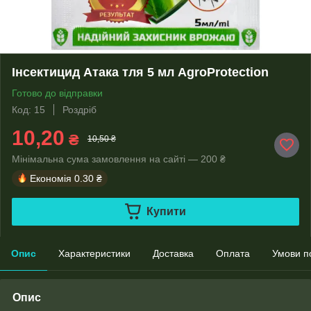
Інсектицид Атака тля 5 мл AgroProtection
Готово до відправки
Код: 15
Роздріб
10,20
₴
10,50 ₴
Мінімальна сума замовлення на сайті — 200 ₴
Економія
0.30 ₴
Купити
Опис
Характеристики
Доставка
Оплата
Умови п
Опис