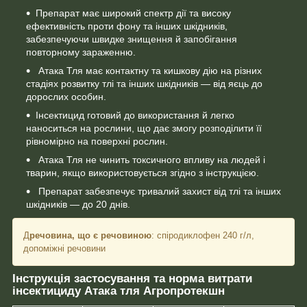
Препарат має широкий спектр дії та високу
ефективність проти фону та інших шкідників,
забезпечуючи швидке знищення й запобігання
повторному зараженню.
Атака Тля має контактну та кишкову дію на різних
стадіях розвитку тлі та інших шкідників — від яєць до
дорослих особин.
Інсектицид готовий до використання й легко
наноситься на рослини, що дає змогу розподілити її
рівномірно на поверхні рослин.
Атака Тля не чинить токсичного впливу на людей і
тварин, якщо використовується згідно з інструкцією.
Препарат забезпечує тривалий захист від тлі та інших
шкідників — до 20 днів.
Д
речовина, що є речовиною
: спіродиклофен 240 г/л,
допоміжні речовини
Інструкція застосування та норма витрати
інсектициду Атака тля Агропротекшн