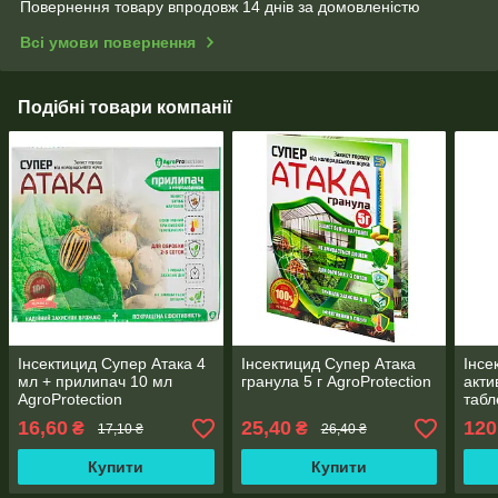
Повернення товару впродовж 14 днів за домовленістю
Всі умови повернення
Подібні товари компанії
Інсектицид Супер Атака 4
Інсектицид Супер Атака
Інсе
мл + прилипач 10 мл
гранула 5 г AgroProtection
акти
AgroProtection
табл
16,60
25,40
120
₴
₴
17,10 ₴
26,40 ₴
Купити
Купити