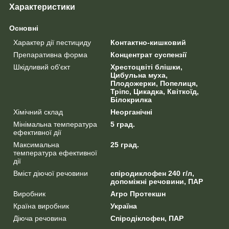
Характеристики
Основні
Характер дії пестициду
Контактно-кишковий
Препаративна форма
Концентрат суспензії
Шкідливий об'єкт
Хрестоцвіті блішки,
Цибульна муха,
Плодожерки, Попелиця,
Тріпс, Цикадка, Квіткоїд,
Білокрилка
Хімічний склад
Неорганічні
Мінімальна температура
5 град.
ефективної дії
Максимальна
25 град.
температура ефективної
дії
Вміст діючої речовини
спіродиклофен 240 г/л,
допоміжні речовини, ПАР
Виробник
Агро Протекшн
Країна виробник
Україна
Діюча речовина
Спіродіклофен, ПАР