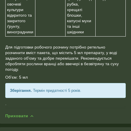
овочеві
рубка,
культури
хрещаті
відкритого та
блошки,
закритого
капусні мухи
ґрунту,
та інші
виноградники
шкідники
Для підготовки робочого розчину потрібно ретельно
розчинити вміст пакета, що містить 5 мл препарату, у воді
заданого об'єму та добре перемішати. Рекомендується
обробляти рослини вранці або ввечері в безвітряну та суху
погоду.
Об'єм: 5 мл
Зберігання.
Термін придатності 5 років.
.
Приховати