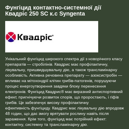
Фунгіцид контактно-системної дії
Квадріс 250 SC к.с Syngenta
Унікальний фунгіцид широкого спектра дії з новорічного класу
препаратів — стробілінів. Квадрис має профілактичну,
лікувальну, пришвидшувальну дію, а також трансламінарну
особливість. Активна речовина препарату — азоксистробін —
впливає на мітохондрії клітин грибів-патогенів, порушуючи
процес енергоутворення завдяки блоку перенесення
електронів. Фунгіцид Квадрис® має виразний антиспортивний
ефект, пригнічуючи розвиток спорів, що проростають, і гіфів
грибів. Це забезпечує високу профілактичну
ефективність фунгіциду. Квадрис має лікувальну дію впродовж
48 годин, що дає змогу врятувати рослину навіть після
зараження. Крім того, фунгіцид має потрійний ефект:
контактну, системну та трансламінарну дію.