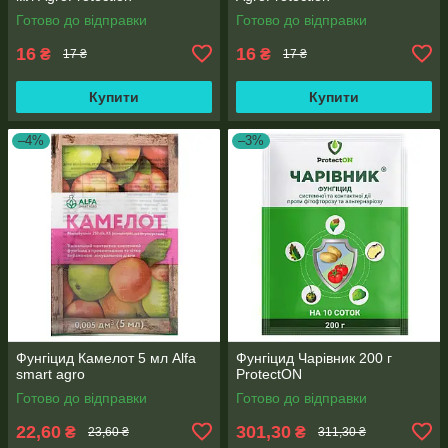
Готово до відправки
Готово до відправки
16
16
₴
₴
17 ₴
17 ₴
Купити
Купити
–4%
–3%
Фунгіцид Камелот 5 мл Alfa
Фунгіцид Чарівник 200 г
smart agro
ProtectON
Готово до відправки
Готово до відправки
22,60
301,30
₴
₴
23,60 ₴
311,30 ₴