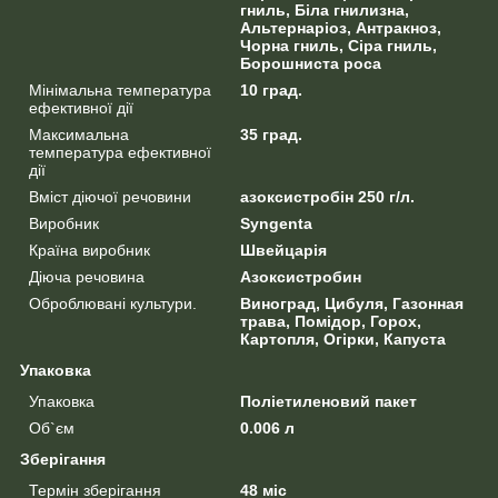
гниль, Біла гнилизна,
Альтернаріоз, Антракноз,
Чорна гниль, Сіра гниль,
Борошниста роса
Мінімальна температура
10 град.
ефективної дії
Максимальна
35 град.
температура ефективної
дії
Вміст діючої речовини
азоксистробін 250 г/л.
Виробник
Syngenta
Країна виробник
Швейцарія
Діюча речовина
Азоксистробин
Оброблювані культури.
Виноград, Цибуля, Газонная
трава, Помідор, Горох,
Картопля, Огірки, Капуста
Упаковка
Упаковка
Поліетиленовий пакет
Об`єм
0.006 л
Зберігання
Термін зберігання
48 міс