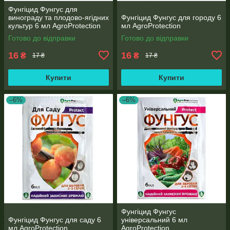
Фунгіцид Фунгус для
винограду та плодово-ягідних
Фунгіцид Фунгус для городу 6
культур 6 мл AgroProtection
мл AgroProtection
Готово до відправки
Готово до відправки
16
16
₴
₴
17 ₴
17 ₴
Купити
Купити
–6%
–6%
Фунгіцид Фунгус
Фунгіцид Фунгус для саду 6
універсальний 6 мл
мл AgroProtection
AgroProtection