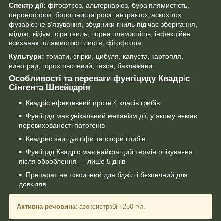
Спектр дії:
фітофтроз, альтернаріоз, бура плямистість,
перонопороз, борошниста роса, антрактоз, аскохітоз,
фузаріозне в'язування, збудники гниль під час зберігання,
міддю, кідіум, сіра гниль, чорна плямистість, інфекційне
всихання, плямистості листя, фітофтора.
Культури:
томати, огірки, цибуля, капуста, картопля,
виноград, горох овочевий, газон, баклажани
Особливості та переваги фунгіциду Квадріс
Сінгента Швейцарія
Квадріс ефективний проти 4 класів грибів
Фунгіцид має унікальний механізм дії, у якому немає
перевихованості патогенів
Квадрис знищує гіфи та спори грибів
Фунгіцид Квадріс має найкращий термін очікування
після оброблення — лише 5 днів
Препарат не токсичний для бджіл і безпечний для
довкілля
Активна речовина:
азоксистробін 250 г/л.