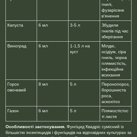
гнилі,
фузаріозне
в'янення
Капуста
6 мл
3-5 л
Збудили
гнилів під час
зберігання
Виноград
6 мл
1-1,5 л на
Мілдю,
куст
осідіум, сіра
гниль, чорна
плямистість,
інфекційне
всихання
Горох
8 мл
5 л
Перонопороз,
овочевий
борошниста
роса,
аскохітоз
Газон
6 мл
5 л
Плямостістос
ті листя
Особливості застосування.
Фунгіцид Квадріс сумісний із
більшістю інсектицидів і фунгіцидів на відповідних культурах за