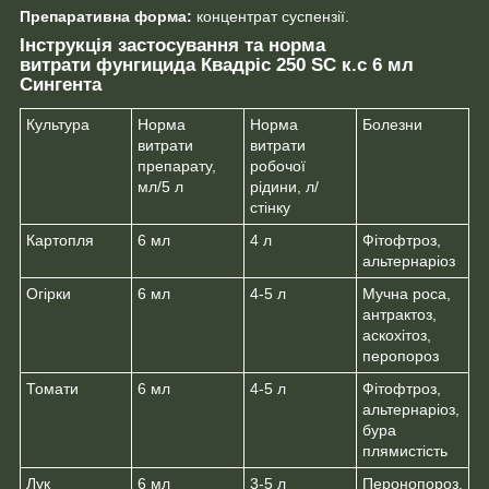
Препаративна форма:
концентрат суспензії.
Інструкція застосування та норма
витрати фунгицида Квадріс 250 SC к.с 6 мл
Сингента
Культура
Норма
Норма
Болезни
витрати
витрати
препарату,
робочої
мл/5 л
рідини, л/
стінку
Картопля
6 мл
4 л
Фітофтроз,
альтернаріоз
Огірки
6 мл
4-5 л
Мучна роса,
антрактоз,
аскохітоз,
перопороз
Томати
6 мл
4-5 л
Фітофтроз,
альтернаріоз,
бура
плямистість
Лук
6 мл
3-5 л
Перонопороз,