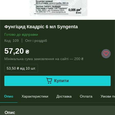
Фунгіцид Квадріс 6 мл Syngenta
Готово до відправки
Код: 109
Опт і роздріб
57,20
₴
Мінімальна сума замовлення на сайті — 200 ₴
53,50 ₴
від 10 шт.
Купити
Опис
Характеристики
Доставка
Оплата
Умови п
Опис