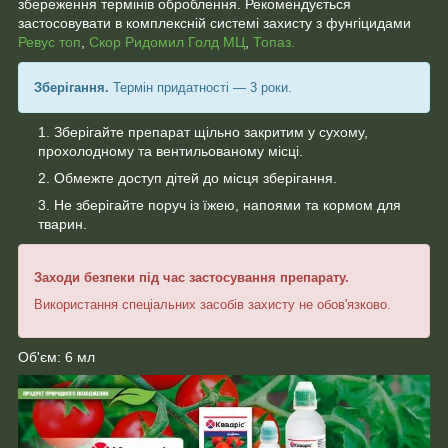
збереження термінів оброблення. Рекомендується
застосовувати в комплексній системі захисту з фунгіцидами
Ревус топ
,
Скор
Ридомил Голд МЦ
,
Топаз.
Зберігання.
Термін придатності — 3 роки.
Зберігайте препарат щільно закритим у сухому,
прохолодному та вентильованому місці.
Обмежте доступ дітей до місця зберігання.
Не зберігайте поруч із їжею, напоями та кормом для
тварин.
Заходи безпеки під час застосування препарату.
Використання спеціальних засобів захисту не обов'язково.
Об'єм: 6 мл