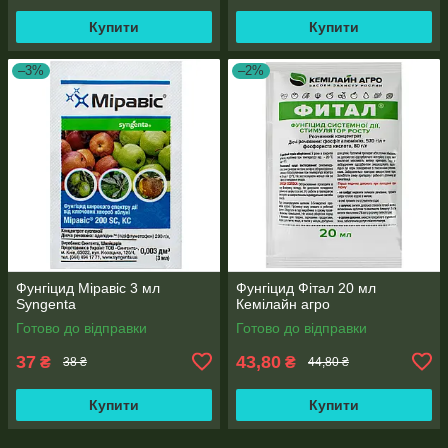
Купити
Купити
–3%
–2%
Фунгіцид Міравіс 3 мл
Фунгіцид Фітал 20 мл
Syngenta
Кемілайн агро
Готово до відправки
Готово до відправки
37
43,80
₴
₴
38 ₴
44,80 ₴
Купити
Купити