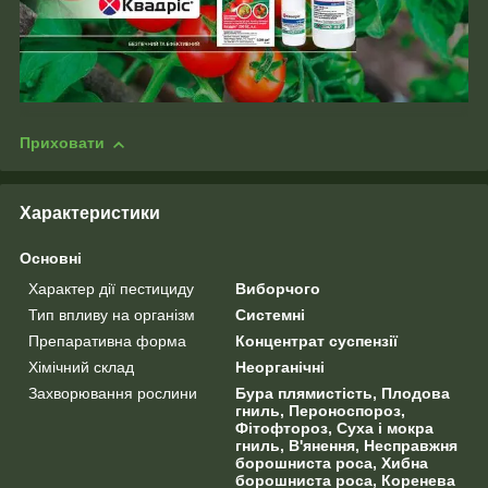
Приховати
Характеристики
Основні
Характер дії пестициду
Виборчого
Тип впливу на організм
Системні
Препаративна форма
Концентрат суспензії
Хімічний склад
Неорганічні
Захворювання рослини
Бура плямистість, Плодова
гниль, Пероноспороз,
Фітофтороз, Суха і мокра
гниль, В'янення, Несправжня
борошниста роса, Хибна
борошниста роса, Коренева