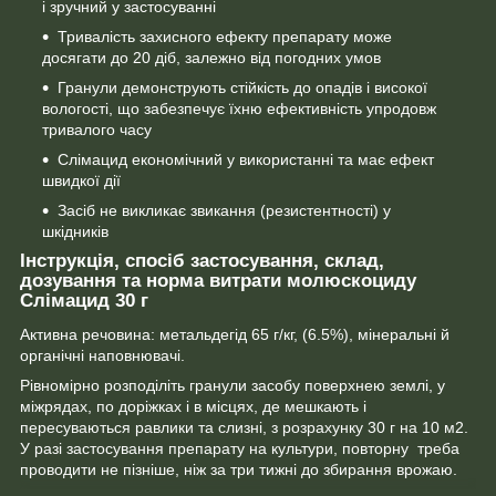
і зручний у застосуванні
Тривалість захисного ефекту препарату може
досягати до 20 діб, залежно від погодних умов
Гранули демонструють стійкість до опадів і високої
вологості, що забезпечує їхню ефективність упродовж
тривалого часу
Слімацид економічний у використанні та має ефект
швидкої дії
Засіб не викликає звикання (резистентності) у
шкідників
Інструкція, спосіб застосування, склад,
дозування та норма витрати молюскоциду
Слімацид 30 г
Активна речовина: метальдегід 65 г/кг, (6.5%), мінеральні й
органічні наповнювачі.
Рівномірно розподіліть гранули засобу поверхнею землі, у
міжрядах, по доріжках і в місцях, де мешкають і
пересуваються равлики та слизні, з розрахунку 30 г на 10 м2.
У разі застосування препарату на культури, повторну треба
проводити не пізніше, ніж за три тижні до збирання врожаю.