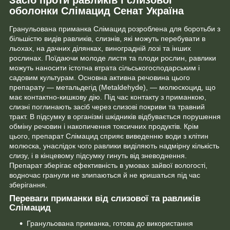
оболонки Слімацид Сенат Україна
Гранульована приманка Слімацид розроблена для боротьби з
більшістю видів равликів, слизнів, які можуть перебувати в
льохах, на дачних ділянках, виноградній лозі та інших
рослинах. Поїдаючи молоде листя та плоди рослин, равлики
можуть наносити істотна втрата сільськогосподарським і
садовим культурам. Основна активна речовина цього
препарату — метальдегід (Metaldehyde), — молюскоцид, що
має контактно-кишкову дію. Під час контакту з приманкою,
слизні поглинають засіб через слизові покриви та травний
тракт. В підсумку в організмі шкідників відбувається порушення
обміну речовин і накопичення токсичних продуктів. Крім
цього, препарат Слімацид сприяє виведенню води з клітин
молюска, унаслідок чого равлики виділяють надмірну кількість
слизу, і в кінцевому підсумку гинуть від зневоднення.
Препарат зберігає ефективність в умовах зайвої вологості,
водночас гранули не злипаються й не кришаться під час
зберігання.
Переваги приманки від слизової та равликів
Слімацид
Гранульована приманка, готова до використання