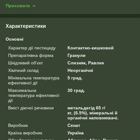
Приховати
Характеристики
Основні
Характер дії пестициду
Контактно-кишковий
Препаративна форма
Гранули
Шкідливий об'єкт
Слизняк, Равлик
Хімічний склад
Неорганічні
Мінімальна температура
5 град.
ефективної дії
Максимальна
30 град.
температура ефективної
дії
Вміст діючої речовини
метальдегід 65 г/
кг, (6.5%), мінеральні й
органічні наповнювачі.
Виробник
Сенат
Країна виробник
Україна