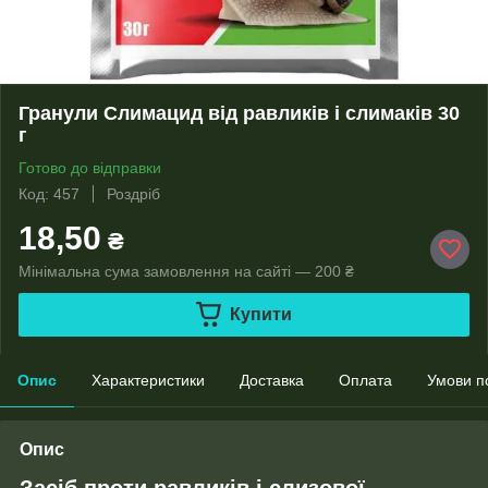
Гранули Слимацид від равликів і слимаків 30
г
Готово до відправки
Код: 457
Роздріб
18,50
₴
Мінімальна сума замовлення на сайті — 200 ₴
Купити
Опис
Характеристики
Доставка
Оплата
Умови п
Опис
Засіб проти равликів і слизової