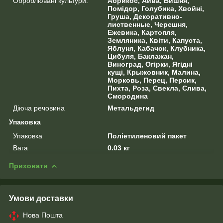
Оброблювані культури.
Абрикос, Айва, Вишня,
Помідор, Голубика, Хвойні,
Груша, Декоративно-
лиственные, Черешня,
Ежевика, Картопля,
Земляника, Квіти, Капуста,
Яблуня, Кабачок, Клубника,
Цибуля, Баклажан,
Виноград, Огірки, Ягідні
кущі, Крыжовник, Малина,
Морковь, Перец, Персик,
Пихта, Роза, Свекла, Слива,
Смородина
Діюча речовина
Метальдегид
Упаковка
Упаковка
Поліетиленовий пакет
Вага
0.03 кг
Приховати
Умови доставки
Нова Пошта