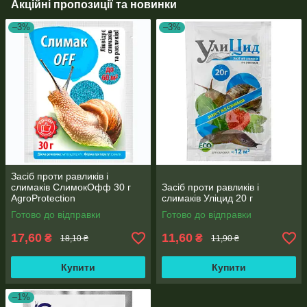
Акційні пропозиції та новинки
–3%
–3%
Засіб проти равликів і
слимаків СлимокОфф 30 г
Засіб проти равликів і
AgroProtection
слимаків Уліцид 20 г
Готово до відправки
Готово до відправки
17,60
11,60
₴
₴
18,10 ₴
11,90 ₴
Купити
Купити
–1%