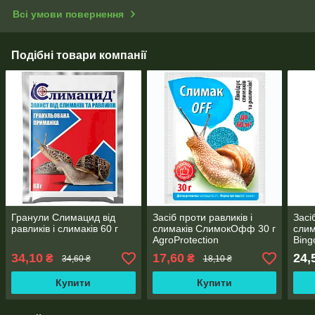
Всі умови повернення
Подібні товари компанії
Гранули Слимацид від
Засіб проти равликів і
Засі
равликів і слимаків 60 г
слимаків СлимокОфф 30 г
слим
AgroProtection
Bing
34,10
17,60
24,
₴
₴
34,60 ₴
18,10 ₴
Купити
Купити