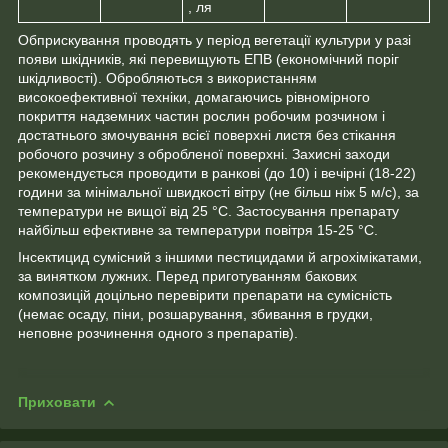
, ля
Обприскування проводять у період вегетації культури у разі
появи шкідників, які перевищують ЕПВ (економічний поріг
шкідливості). Обробляються з використанням
високоефективної техніки, домагаючись рівномірного
покриття надземних частин рослин робочим розчином і
достатнього змочування всієї поверхні листя без стікання
робочого розчину з обробленої поверхні. Захисні заходи
рекомендується проводити в ранкові (до 10) і вечірні (18-22)
години за мінімальної швидкості вітру (не більш ніж 5 м/с), за
температури не вищої від 25 °C. Застосування препарату
найбільш ефективне за температури повітря 15-25 °C.
Інсектицид сумісний з іншими пестицидами й агрохімікатами,
за винятком лужних. Перед приготуванням бакових
композицій доцільно перевірити препарати на сумісність
(немає осаду, піни, розшарування, збивання в грудки,
неповне розчинення одного з препаратів).
Приховати