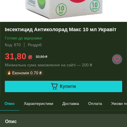
Інсектицид Антиколорад Макс 10 мл Укравіт
Готово до відправки
Код: 870
Роздріб
31,80
₴
32,50 ₴
Мінімальна сума замовлення на сайті — 200 ₴
Економія
0.70 ₴
Купити
Опис
Характеристики
Доставка
Оплата
Умови п
Опис