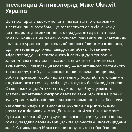
Інсектицид Антиколорад Макс Ukravit
Україна
Цей препарат є двокомпонентним контактно-системним
інсектицидним засобом, що застосовується в сільському
господарстві для знищення колорадського жука та інших
комах-шкодників на різних культурах. Механізм дії інсектициду
полягає в ураженні центральної нервової системи шкідників,
що призводить до їхньої швидкої загибелі. Поєднання
імідаклоприду — несистемного інсектициду з тривалим
залишковим ефектом і високою контактною та кишковою
активністю, і лямбда-цигалотрину — ефективного системного
інсектициду, який діє за контактно-кишковим принципом,
робить препарат особливо активним у боротьбі з ключовими
стадіями розвитку шкідників, що атакують безліч видів рослин.
Отже, інсектицид Антиколорад має подвійну функцію та
здатний ефективно контролювати комах-шкідників на різних
культурах. Комбінація двох активних компонентів забезпечує
стабільний результат і захищає рослини на різних фазах
розвитку шкідливих комах. До того ж, цей засіб також може
бути застосований для усунення кліщів і відлякування інших
комах, завдяки своїм акарицидним здібностям. Інсектицидний
засіб Антиколорад Макс використовують для оброблення