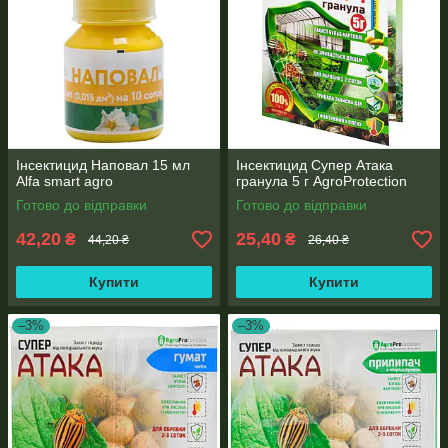
Інсектицид Наповал 15 мл
Інсектицид Супер Атака
Alfa smart agro
гранула 5 г AgroProtection
Готово до відправки
Готово до відправки
42,20
25,40
₴
₴
44,20 ₴
26,40 ₴
Купити
Купити
–3%
–3%