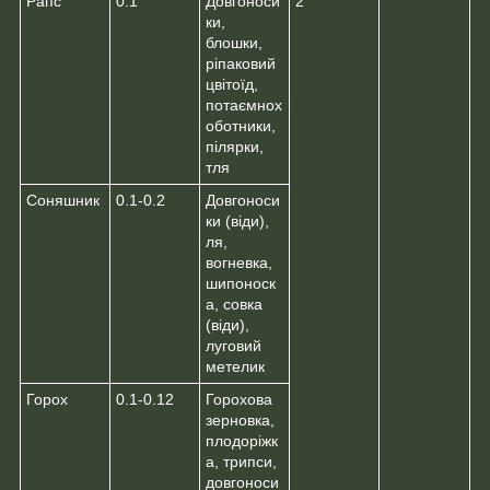
Рапс
0.1
Довгоноси
2
ки,
блошки,
ріпаковий
цвітоїд,
потаємнох
оботники,
пілярки,
тля
Соняшник
0.1-0.2
Довгоноси
ки (віди),
ля,
вогневка,
шипоноск
а, совка
(віди),
луговий
метелик
Горох
0.1-0.12
Горохова
зерновка,
плодоріжк
а, трипси,
довгоноси