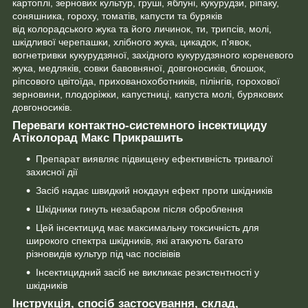
картоплі, зернових культур, груші, яблуні, кукурудзи, ріпаку,
соняшника, гороху, томатів, капусти та буряків
від колорадського жука та його личинок, ти, трипсів, молі,
шкідливої черепашки, хлібного жука, цикадок, п'явок,
вогнетривки кукурудзяної, західного кукурудзяного кореневого
жука, медляків, совки бавовняної, довгоносиків, блошок,
ріпсового цвітоїда, прихованохоботників, пілінгів, горохової
зерновини, плодоріжки, капустниці, капуста молі, бурякових
довгоносиків.
Переваги контактно-системного інсектициду
Атіколорад Макс Прикрашить
Препарат виявляє підвищену ефективність тривалої
захисної дії
Засіб надає швидкий нокдаун ефект проти шкідників
Шкідники гинуть незабаром після оброблення
Цей інсектицид має максимальну токсичність для
широкого спектра шкідників, які атакують багато
різновидів культур під час посівівів
Інсектицидний засіб не викликає резистентності у
шкідників
Інструкція, спосіб застосування, склад,