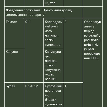
ки, тля
Доведення споживача. Практичний досвід
застосування препарату
Томати
0.1
Колорадсь
2
Обприскув
кий жук і
ання в
його
період
личинки,
вегетації у
совки,
разі появи
трипси, ля
шкідників
(у разі
Капуста
Капустуни
перевище
ця,
ння ЕПВ)
лялька,
совки,
капустяна
моль,
блошки
Буряк
0.1-0.12
Бурговичні
1
довгоноси
ки,
блошки,
щитоноски