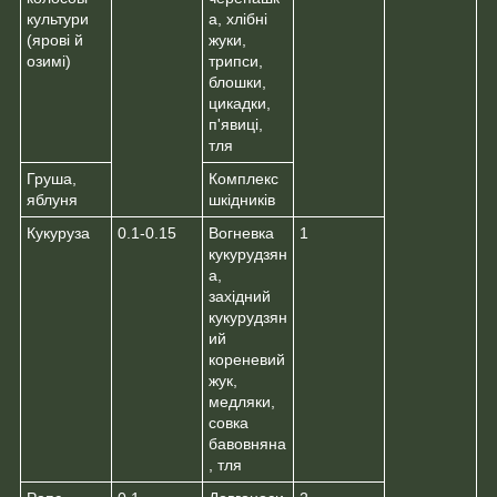
культури
а, хлібні
(ярові й
жуки,
озимі)
трипси,
блошки,
цикадки,
п'явиці,
тля
Груша,
Комплекс
яблуня
шкідників
Кукуруза
0.1-0.15
Вогневка
1
кукурудзян
а,
західний
кукурудзян
ий
кореневий
жук,
медляки,
совка
бавовняна
, тля