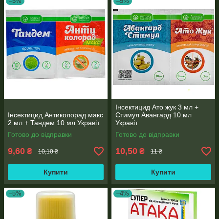
–5%
–5%
Інсектицид Ато жук 3 мл +
Інсектицид Антиколорад макс
Стимул Авангард 10 мл
2 мл + Тандем 10 мл Укравіт
Укравіт
Готово до відправки
Готово до відправки
9,60
10,50
₴
₴
10,10 ₴
11 ₴
Купити
Купити
–5%
–4%