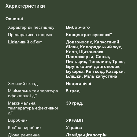
Характеристики
Основні
Характер дії пестициду
Виборчого
Препаративна форма
Концентрат суспензії
Шкідливий об'єкт
Довгоносик, Капустяний
білан, Колорадський жук,
Клоп, Щитоноска,
Плодожерки, Совка,
Пильщик, Попелиця, Тріпс,
Бруньковий довгоносик,
Букарка, Квіткоїд, Казарки,
Блішки, Міль капустяна
Хімічний склад
Неорганічні
Мінімальна температура
5 град.
ефективної дії
Максимальна
30 град.
температура ефективної
дії
Виробник
УКРАВІТ
Країна виробник
Україна
Діюча речовина
Лямбда-цігалотрін,