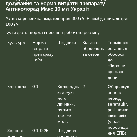
дозування та норма витрати препарату
Антиколорад Макс 10 мл Укравіт
Активна речовина: імідаклоприд 300 г/л + лямбда-цигалотрин
100 г/л.
Культура та норма внесення робочого розчину:
Культура
Норма
Шкідники
Кількість
Термін від
витрати
оброблень
останньої
препарату
за сезон
обробки
, л/га
до
збирання
врожаю,
доби
Картопля
0.1
Колорадсь
2
Обприскув
кий жук і
ання в
його
період
личинки,
вегетації у
лялька,
разі появи
трипси,
шкідників
моль
(у разі
перевище
Зернові
0.1-0.25
Шкідлива
ння ЕПВ)
колосові
черепашк