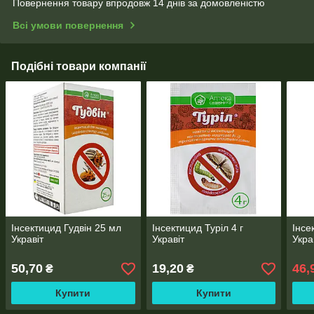
Повернення товару впродовж 14 днів за домовленістю
Всі умови повернення
Подібні товари компанії
Інсектицид Гудвін 25 мл
Інсектицид Туріл 4 г
Інсе
Укравіт
Укравіт
Укра
50,70
19,20
46,
₴
₴
Купити
Купити