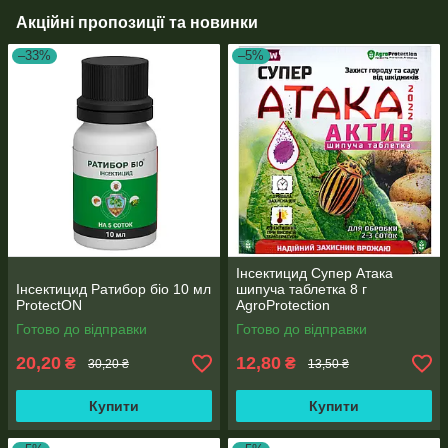
Акційні пропозиції та новинки
–33%
–5%
Інсектицид Супер Атака
Інсектицид Ратибор біо 10 мл
шипуча таблетка 8 г
ProtectON
AgroProtection
Готово до відправки
Готово до відправки
20,20
12,80
₴
₴
30,20 ₴
13,50 ₴
Купити
Купити