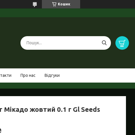
Кошик
такти
Про нас
Відгуки
 Мікадо жовтий 0.1 г Gl Seeds
₴