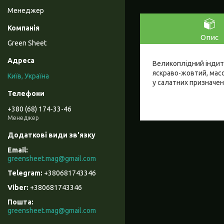
Менеджер
Опис
Green Sheet
Великоплідний індите
яскраво-жовтий, масо
Київ, Україна
у салатних призначен
+380 (68) 174-33-46
Менеджер
greensheet.mag@gmail.com
+380681743346
+380681743346
Пошта
greensheet.mag@gmail.com