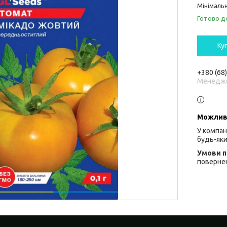
Мінімальн
Готово д
Ку
+380 (68
Менедж
У компан
будь-яки
повернен