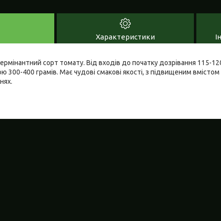
Характеристики
І
рмінантний сорт томату. Від входів до початку дозрівання 115-120
ю 300-400 грамів. Має чудові смакові якості, з підвищеним вмісто
нях.