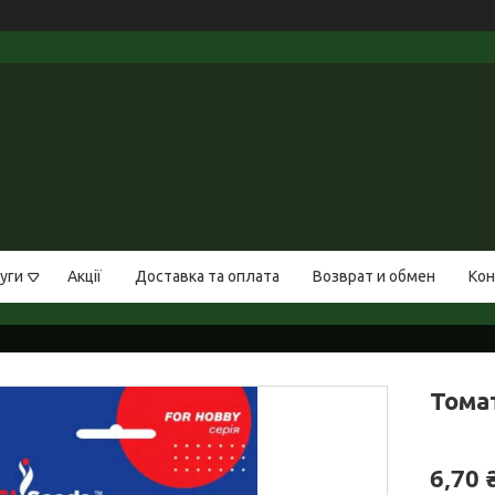
уги
Акції
Доставка та оплата
Возврат и обмен
Кон
Томат
6,70 