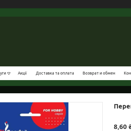
уги
Акції
Доставка та оплата
Возврат и обмен
Кон
Перец
8,60 