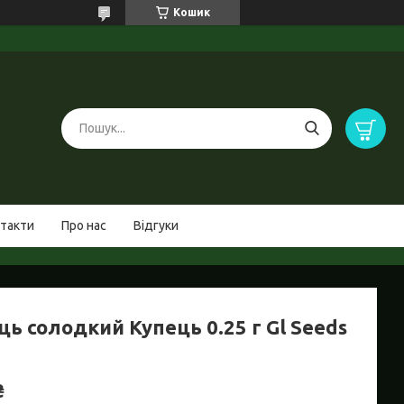
Кошик
такти
Про нас
Відгуки
ь солодкий Купець 0.25 г Gl Seeds
₴