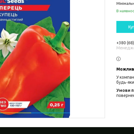
Мінімальн
В наявнос
Ку
+380 (68
Менедж
У компан
будь-яки
повернен