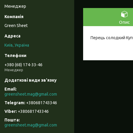
Менеджер
Опис
Green Sheet
Перець солодкий Купе
Київ, Україна
+380 (68) 174-33-46
Менеджер
greensheet.mag@gmail.com
+380681743346
+380681743346
Пошта
greensheet.mag@gmail.com