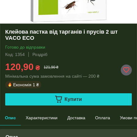
Клейова пастка від тарганів і прусів 2 шт
VACO ECO
Готово до відправки
Код: 1354
Роздріб
120,90
₴
121,90 ₴
Мінімальна сума замовлення на сайті — 200 ₴
Економія
1 ₴
Купити
Опис
Характеристики
Доставка
Оплата
Умови п