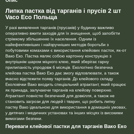
Опис
Липка пастка від тарганів і прусів 2 шт
Vaco Eco Польща
У разі виявлення тарганів (прусаків) у будинку важливо
оперативно вжити заходів для їх знищення, щоб запобігти
стрімкому збільшенню їх населення. Одним із
найефективніших і найзручніших методів боротьби з
побутовими комахами є використання клейових пасток, як-от
Вако Еко. Пастка являє собою картонну конструкцію з
внутрішнім шаром міцного клею, який зберігає гарну
прилипаність упродовж 6 місяців. Екологічно безпечна
клейова пастка Вако Еко дає змогу відловлювати, а також
вчасно відстежити появу тарганів. До клейового складу
Еколовічки Вако входить спеціальний атрактант, який працює
як принада, залучаючи тарганів на клейову поверхню.
Атрактант повністю безпечний для довкілля, а також не
становить загрози для людей і тварин, що робить липку
пастку Вако ідеальною для використання в домашніх умовах,
у дитячих і медичних установах та інших місцях із високими
вимогами безпеки.
Переваги клейової пастки для тарганів Вако Еко