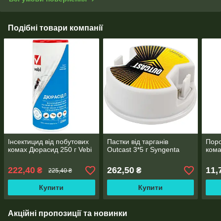
Подібні товари компанії
Інсектицид від побутових
Пастки від тарганів
Поро
комах Дюрасид 250 г Vebi
Outcast 3*5 г Syngenta
кома
222,40
262,50
11,
₴
₴
225,40 ₴
Купити
Купити
Акційні пропозиції та новинки