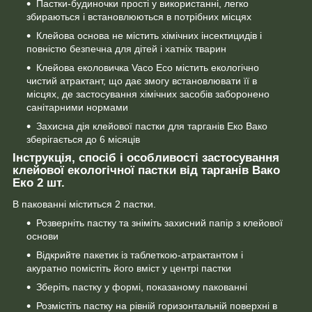
Пастки-будиночки прості у використанні, легко
збираються і встановлюються в потрібних місцях
Клейова основа не містить хімічних інсектицидів і
повністю безпечна для дітей і хатніх тварин
Клейова еколовичка Vaco Eco містить екологічно
чистий атрактант, що дає змогу встановлювати її в
місцях, де застосування хімічних засобів заборонено
санітарними нормами
Захисна дія клейової пастки для тарганів Еко Вако
зберігається до 6 місяців
Інструкція, спосіб і особливості застосування
клейової екологічної пастки від тарганів Вако
Еко 2 шт.
В пакованні міститься 2 пастки.
Розверніть пастку та зніміть захисний папір з клейової
основи
Відкрийте пакетик із таблеткою-атрактантом і
акуратно помістіть його вміст у центрі пастки
Зберіть пастку у формі, показаному пакованні
Розмістіть пастку на рівній горизонтальній поверхні в