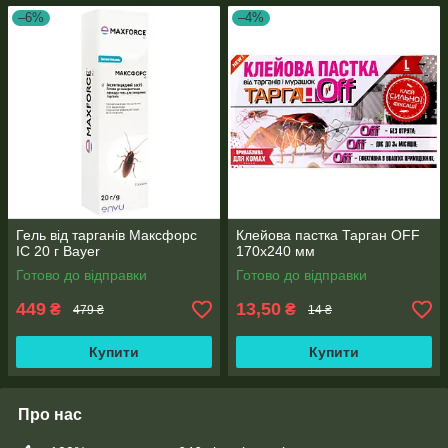
–6%
–4%
Гель від тарганів Максфорс
Клейова пастка Тарган OFF
ІС 20 г Bayer
170x240 мм
Готово до відправки
Готово до відправки
449
13,50
₴
₴
479 ₴
14 ₴
Купити
Купити
Про нас