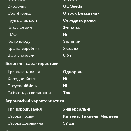
Виробник
GL Seeds
Сорт/Гібрид
Огірок Блакитник
Група стиглості
Середньорання
Класс семян
1-й клас
ГМО
Ні
Колір плоду
Зелений
Країна виробник
Україна
Вага упаковки
0.5 г
Ботанічні характеристики
Тривалість життя
Однорічні
Холодостійкість
Ні
Посухостійкість
Ні
Стійкість до вилягання
Так
Агрономічні характеристики
Тип вирощування
Універсальні
Строки посіву
Квітень, Травень, Червень
Строки дозрівання
57 дн