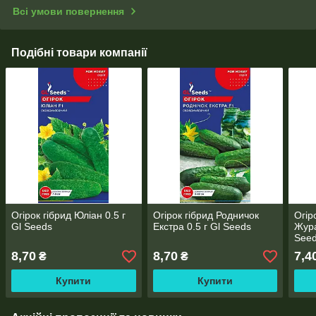
Всі умови повернення
Подібні товари компанії
Огірок гібрид Юліан 0.5 г
Огірок гібрид Родничок
Огір
Gl Seeds
Екстра 0.5 г Gl Seeds
Жура
See
8,70
8,70
7,4
₴
₴
Купити
Купити