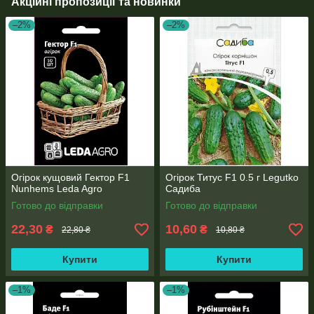
Акційні пропозиції та новинки
–2%
–2%
Огірок кущовий Гектор F1
Огірок Титус F1 0.5 г Legutko
Nunhems Leda Agro
Садиба
Готово до відправки
Готово до відправки
22,30
10,60
₴
₴
22,80 ₴
10,80 ₴
Купити
Купити
–1%
–1%