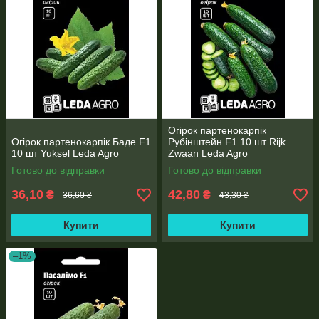
Огірок партенокарпік
Огірок партенокарпік Баде F1
Рубінштейн F1 10 шт Rijk
10 шт Yuksel Leda Agro
Zwaan Leda Agro
Готово до відправки
Готово до відправки
36,10
42,80
₴
₴
36,60 ₴
43,30 ₴
Купити
Купити
–1%