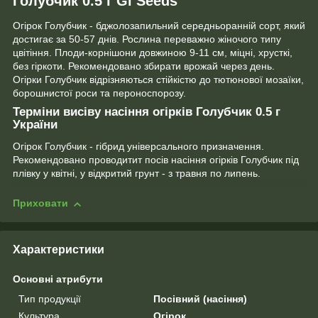
Голубчик 0.5 г Gl Seeds
Огірок Голубчик - бджолозапильний середньоранній сорт, який
достигає за 50-57 днів. Рослина переважно жіночого типу
цвітіння. Плоди-корнішони довжиною 9-11 см, міцні, хрусткі,
без гіркоти. Рекомендовано збирати врожай через день.
Огірки Голубчик відрізняються стійкістю до тютюнової мозаїки,
борошнистої роси та пероноспорозу.
Терміни висіву насіння огірків Голубчик 0.5 г
України
Огірок Голубчик - гібрид універсального призначення.
Рекомендовано проводитит посів насіння огірків Голубчик під
плівку у квітні, у відкритий грунт - з травня по липень.
Приховати
Характеристики
Основні атрибути
Тип продукції
Посівний (насіння)
Культура
Огірок