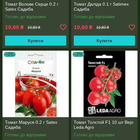
Томат Волове Серце 0.2 г
Томат Даліда 0.1 г Satimex
Satex Садиба
Садиба
Готово до відправки
Готово до відправки
10,60
10,60
₴
₴
10,80 ₴
10,80 ₴
Купити
Купити
–2%
–2%
Томат Маруся 0.2 г Satex
Томат Толстой F1 10 шт Bejo
Садиба
Leda Agro
Готово до відправки
Готово до відправки