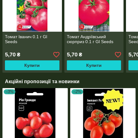
Томат Іванич 0.1 г Gl
Томат Андріївський
Тома
Seeds
сюрприз 0.1 г Gl Seeds
See
5,70
5,70
5,7
₴
₴
Купити
Купити
Акційні пропозиції та новинки
–3%
–2%