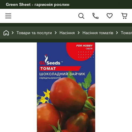
Green Sheet - гармонія рослин
Товари та послуги
Насіння
Насіння томатів
Томат