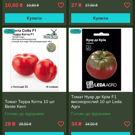
10,60
27
₴
₴
10,80 ₴
27,50 ₴
Купити
Купити
–2%
–1%
Томат Нуар де Крім F1
Томат Терра Котта 10 шт
високорослий 10 шт Leda
Beste Kern
Agro
Готово до відправки
Готово до відправки
28
34
₴
₴
28,50 ₴
34,50 ₴