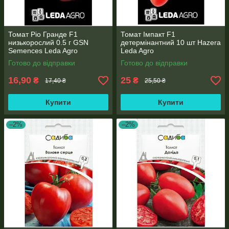
Томат Ріо Гранде F1
Томат Імпакт F1
низькорослий 0.5 г GSN
детермінантний 10 шт Hazera
Semences Leda Agro
Leda Agro
Готово до відправки
Готово до відправки
16,90
25
₴
₴
17,40 ₴
25,50 ₴
Купити
Купити
–2%
–2%