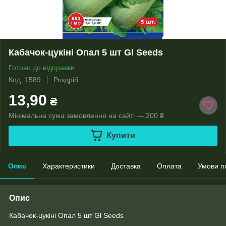
Кабачок-цукіні Опал 5 шт Gl Seeds
Готово до відправки
Код: 1589
Роздріб
13,90
₴
Мінімальна сума замовлення на сайті — 200 ₴
Купити
Опис
Характеристики
Доставка
Оплата
Умови п
Опис
Кабачок-цукіні Опал 5 шт Gl Seeds