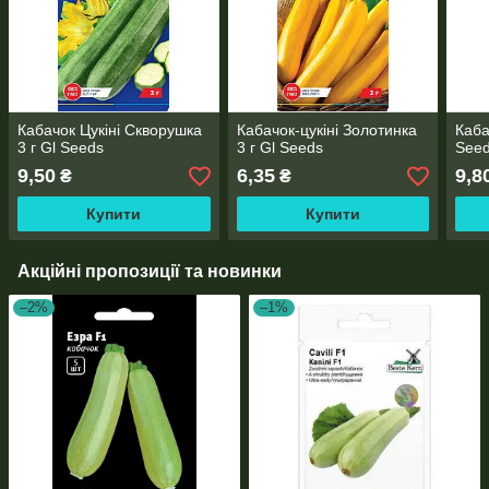
Кабачок Цукіні Скворушка
Кабачок-цукіні Золотинка
Каба
3 г Gl Seeds
3 г Gl Seeds
See
9,50
6,35
9,8
₴
₴
Купити
Купити
Акційні пропозиції та новинки
–2%
–1%