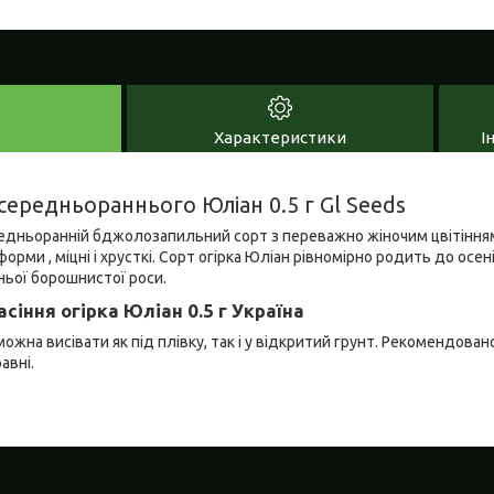
Характеристики
І
 середньораннього Юліан 0.5 г Gl Seeds
ередньоранній бджолозапильний сорт з переважно жіночим цвітінн
форми , міцні і хрусткі. Сорт огірка Юліан рівномірно родить до осе
ньої борошнистої роси.
асіння огірка Юліан 0.5 г Україна
ожна висівати як під плівку, так і у відкритий грунт. Рекомендовано в
авні.