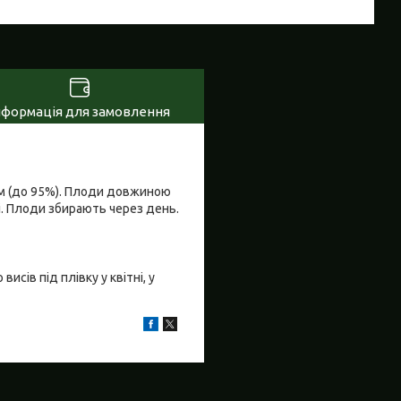
нформація для замовлення
ям (до 95%). Плоди довжиною
ні. Плоди збирають через день.
исів під плівку у квітні, у