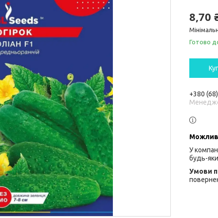
8,70 
Мінімальн
Готово д
Ку
+380 (68
Менедж
У компан
будь-яки
повернен