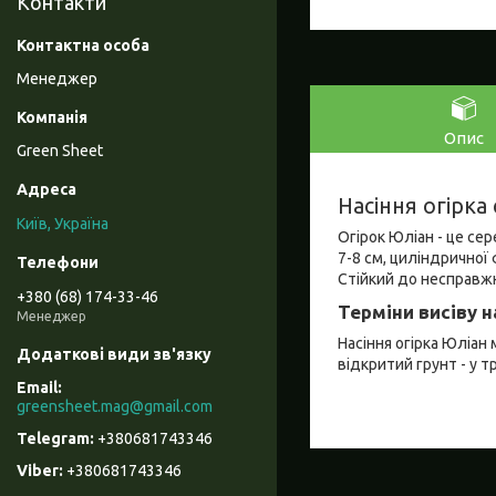
Контакти
Менеджер
Опис
Green Sheet
Насіння огірка
Київ, Україна
Огірок Юліан - це с
7-8 см, циліндричної 
Стійкий до несправж
+380 (68) 174-33-46
Терміни висіву н
Менеджер
Насіння огірка Юліан м
відкритий грунт - у тр
greensheet.mag@gmail.com
+380681743346
+380681743346