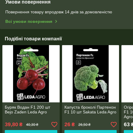
Умови повернення
Повернення товару впродовж 14 днів за домовленістю
Всі умови повернення
Подібні товари компанії
Буряк Водан F1 200 шт
Капуста броколі Партенон
Огір
Bejo Zaden Leda Agro
F1 10 шт Sakata Leda Agro
F1 1
Agro
39,80
26
63
₴
₴
40,30 ₴
26,50 ₴