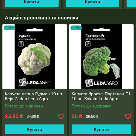
Купити
Купити
Акційні пропозиції та новинки
–2%
–2%
Капуста цвітна Гудмен 10 шт
Капуста броколі Партенон F1
Bejo Zaden Leda Agro
10 шт Sakata Leda Agro
Готово до відправки
Готово до відправки
23,80
26
₴
₴
24,30 ₴
26,50 ₴
Купити
Купити