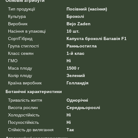
Основні атрибути
Тип продукції
Посівний (насіння)
Культура
Броколі
Виробник
Bejo Zaden
Насіння в упаковці
10 шт.
Сорт/Гібрид
Капуста броколі Батавія F1
Група стиглості
Ранньостигла
Класс семян
1-й клас
ГМО
Ні
Маса плоду
1500 г
Колір плоду
Зелений
Країна виробник
Голландія
Ботанічні характеристики
Тривалість життя
Однорічні
Висота рослин
Середньорослі
Холодостійкість
Ні
Посухостійкість
Ні
Стійкість до вилягання
Так