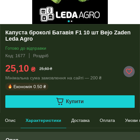
Капуста броколі Батавія F1 10 шт Bejo Zaden
Leda Agro
Готово до відправки
Код: 1677
Роздріб
25,10
₴
25,60 ₴
Мінімальна сума замовлення на сайті — 200 ₴
Економія
0.50 ₴
Купити
Опис
Характеристики
Доставка
Оплата
Умови 