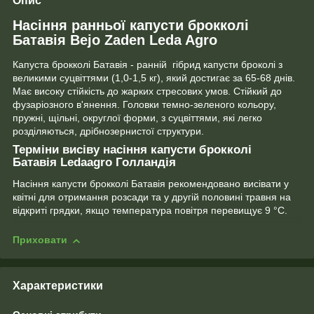
Опис
Насіння ранньої капусти брокколі
Батавія Bejo Zaden Leda Agro
Капуста брокколі Батавія - ранній гібрид капусти броколі з
великими суцвіттями (1,0-1,5 кг), який достигає за 65-68 днів.
Має високу стійкість до жарких стресових умов. Стійкий до
фузаріозного в'янення. Головки темно-зеленого кольору,
пружні, щільні, округлої форми, з суцвіттями, які легко
розділяються, дрібнозернистої структури.
Терміни висіву насіння капусти брокколі
Батавія Ledaagro Голландія
Насіння капусти брокколі Батавія рекомендовано висівати у
квітні для отримання розсади та у другій половині травня на
відкриті грядки, якщо температура повітря перевищує 9 °С.
Приховати
Характеристики