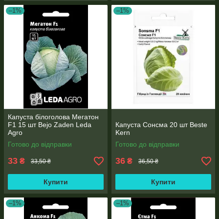
–1%
–1%
Капуста білоголова Мегатон
F1 15 шт Bejo Zaden Leda
Капуста Сонсма 20 шт Beste
Agro
Kern
Готово до відправки
Готово до відправки
33
36
₴
₴
33,50 ₴
36,50 ₴
Купити
Купити
–1%
–1%