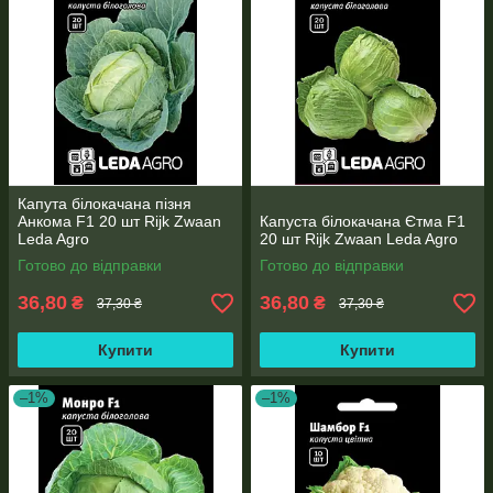
Капута білокачана пізня
Анкома F1 20 шт Rijk Zwaan
Капуста білокачана Єтма F1
Leda Agro
20 шт Rijk Zwaan Leda Agro
Готово до відправки
Готово до відправки
36,80
36,80
₴
₴
37,30 ₴
37,30 ₴
Купити
Купити
–1%
–1%