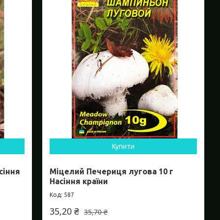
Купити
сіння
Міцелий Печериця лугова 10 г
Насіння країни
587
35,20 ₴
35,70 ₴