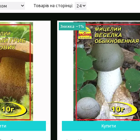
–1%
ити
Купити