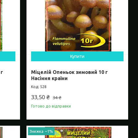
Купити
 г
Міцелій Опеньок зимовий 10 г
Насіння країни
528
33,50 ₴
34 ₴
Готово до відправки
–1%