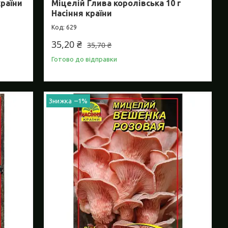
країни
Міцелій Глива королівська 10 г
Насіння країни
629
35,20 ₴
35,70 ₴
Готово до відправки
–1%