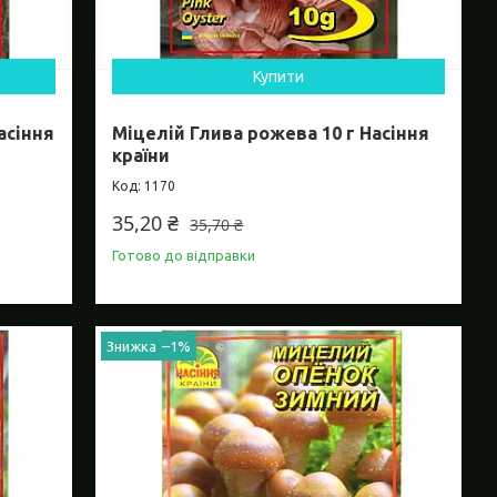
Купити
асіння
Міцелій Глива рожева 10 г Насіння
країни
1170
35,20 ₴
35,70 ₴
Готово до відправки
–1%