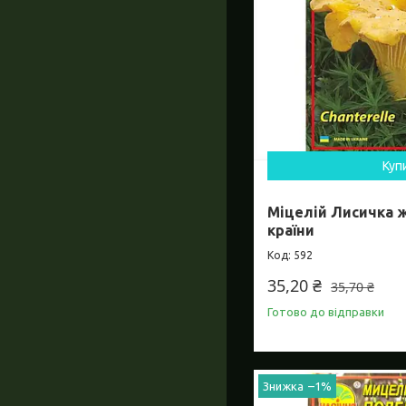
Куп
Міцелій Лисичка ж
країни
592
35,20 ₴
35,70 ₴
Готово до відправки
–1%