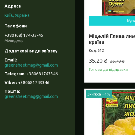
Київ, Україна
Куп
+380 (68) 174-33-46
Міцелій Глива лим
Менеджер
країни
612
35,20 ₴
35,70 ₴
greensheet.mag@gmail.com
Готово до відправки
+380681743346
+380681743346
Пошта
–1%
greensheet.mag@gmail.com