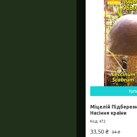
Куп
Міцелій Підберезн
Насіння країни
472
33,50 ₴
34 ₴