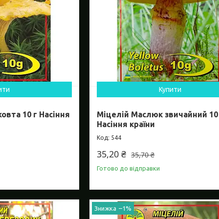
ити
Купити
овта 10 г Насіння
Міцелій Маслюк звичайний 10
Насіння країни
544
35,20 ₴
35,70 ₴
Готово до відправки
–1%