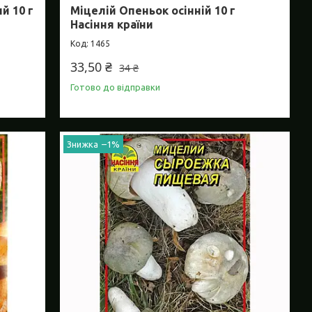
й 10 г
Міцелій Опеньок осінній 10 г
Насіння країни
1465
33,50 ₴
34 ₴
Готово до відправки
–1%