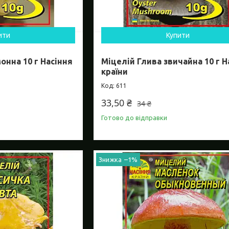
ити
Купити
онна 10 г Насіння
Міцелій Глива звичайна 10 г Н
країни
611
33,50 ₴
34 ₴
Готово до відправки
–1%