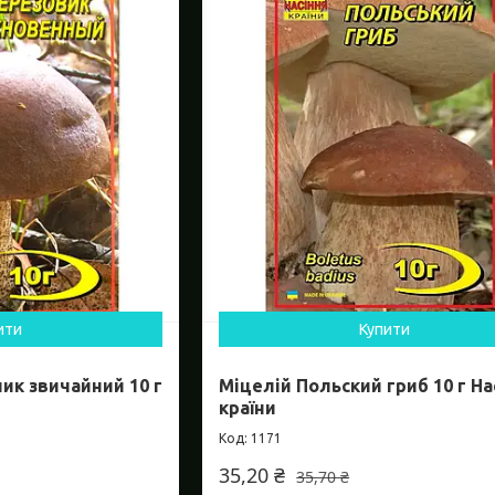
ити
Купити
ик звичайний 10 г
Міцелій Польский гриб 10 г На
країни
1171
35,20 ₴
35,70 ₴